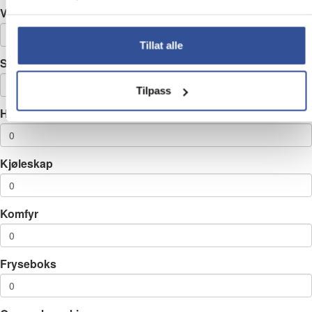
Video
Tillat alle
Stereoanlegg
Tilpass
Høytalere
Kjøleskap
Komfyr
Fryseboks